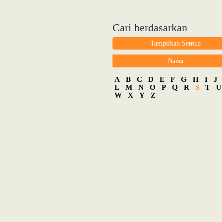
Cari berdasarkan
Tampilkan Semua
Nama
A
B
C
D
E
F
G
H
I
J
L
M
N
O
P
Q
R
S
T
U
W
X
Y
Z