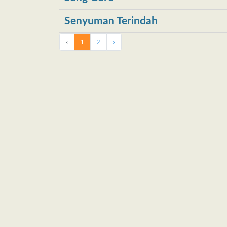
Senyuman Terindah
‹
1
2
›