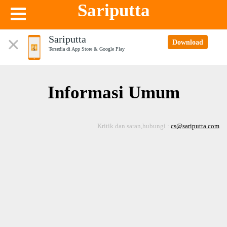
Sariputta
Sariputta
Download
Tersedia di App Store & Google Play
Informasi Umum
Kritik dan saran,hubungi :
cs@sariputta.com