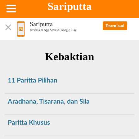
Sariputta
Sariputta
Download
Tersedia di App Store & Google Play
Kebaktian
11 Paritta Pilihan
Aradhana, Tisarana, dan Sila
Paritta Khusus