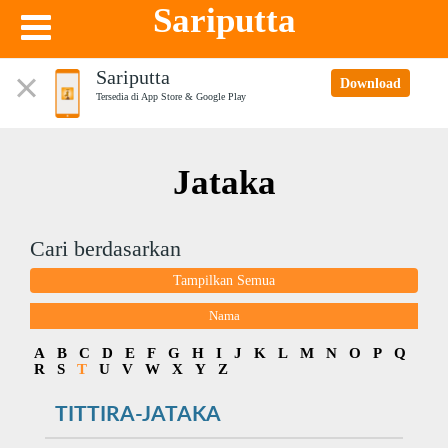
Sariputta
Sariputta
Download
Tersedia di App Store & Google Play
Jataka
Cari berdasarkan
Tampilkan Semua
Nama
A
B
C
D
E
F
G
H
I
J
K
L
M
N
O
P
Q
R
S
T
U
V
W
X
Y
Z
TITTIRA-JATAKA