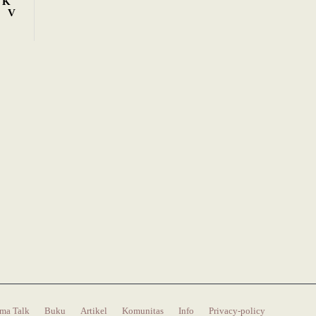
K
V
ma Talk
Buku
Artikel
Komunitas
Info
Privacy-policy