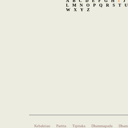
A
B
C
D
E
F
G
H
I
J
L
M
N
O
P
Q
R
S
T
U
W
X
Y
Z
Kebaktian
Paritta
Tipitaka
Dhammapada
Dham