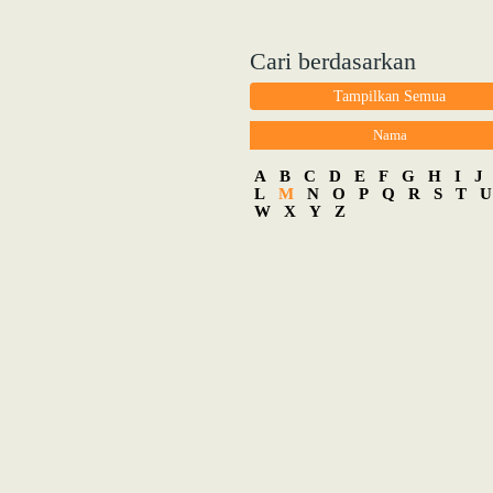
Cari berdasarkan
Tampilkan Semua
Nama
A
B
C
D
E
F
G
H
I
J
L
M
N
O
P
Q
R
S
T
U
W
X
Y
Z