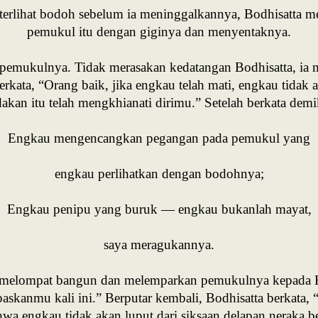
terlihat bodoh sebelum ia meninggalkannya, Bodhisatta 
pemukul itu dengan giginya dan menyentaknya.
t pemukulnya. Tidak merasakan kedatangan Bodhisatta, ia
erkata, “Orang baik, jika engkau telah mati, engkau ti
akan itu telah mengkhianati dirimu.” Setelah berkata demi
Engkau mengencangkan pegangan pada pemukul yang
engkau perlihatkan dengan bodohnya;
Engkau penipu yang buruk — engkau bukanlah mayat,
saya meragukannya.
tu melompat bangun dan melemparkan pemukulnya kepada B
askanmu kali ini.” Berputar kembali, Bodhisatta berkata
wa engkau tidak akan luput dari siksaan delapan neraka b