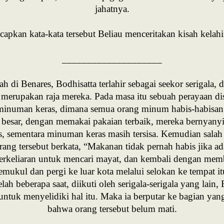
jahatnya.
apkan kata-kata tersebut Beliau menceritakan kisah kelahi
____________________
h di Benares, Bodhisatta terlahir sebagai seekor serigal
erupakan raja mereka. Pada masa itu sebuah perayaan dis
inuman keras, dimana semua orang minum habis-habisan.
esar, dengan memakai pakaian terbaik, mereka bernyanyi 
, sementara minuman keras masih tersisa. Kemudian salah
rang tersebut berkata, “Makanan tidak pernah habis jika 
erkeliaran untuk mencari mayat, dan kembali dengan mem
pemukul dan pergi ke luar kota melalui selokan ke tempat 
lah beberapa saat, diikuti oleh serigala-serigala yang lain
 untuk menyelidiki hal itu. Maka ia berputar ke bagian ya
bahwa orang tersebut belum mati.