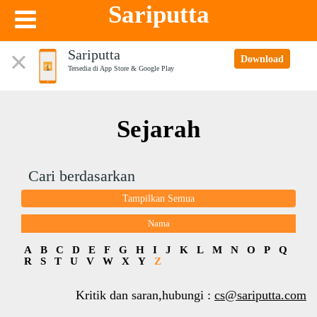
Sariputta
Sariputta
Download
Tersedia di App Store & Google Play
Sejarah
Cari berdasarkan
Tampilkan Semua
Nama
A
B
C
D
E
F
G
H
I
J
K
L
M
N
O
P
Q
R
S
T
U
V
W
X
Y
Z
Kritik dan saran,hubungi :
cs@sariputta.com