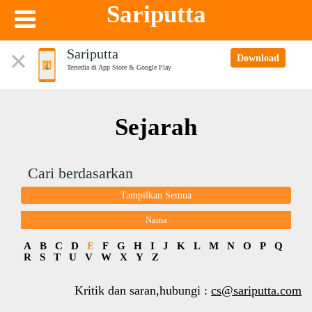
Sariputta
Sariputta
Download
Tersedia di App Store & Google Play
Sejarah
Cari berdasarkan
Tampilkan Semua
Nama
A
B
C
D
E
F
G
H
I
J
K
L
M
N
O
P
Q
R
S
T
U
V
W
X
Y
Z
Kritik dan saran,hubungi :
cs@sariputta.com