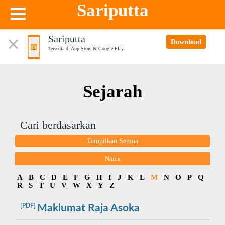
Sariputta
Sariputta
Download
Tersedia di App Store & Google Play
Sejarah
Cari berdasarkan
Tampilkan Semua
Nama
A
B
C
D
E
F
G
H
I
J
K
L
M
N
O
P
Q
R
S
T
U
V
W
X
Y
Z
[PDF]
Maklumat Raja Asoka