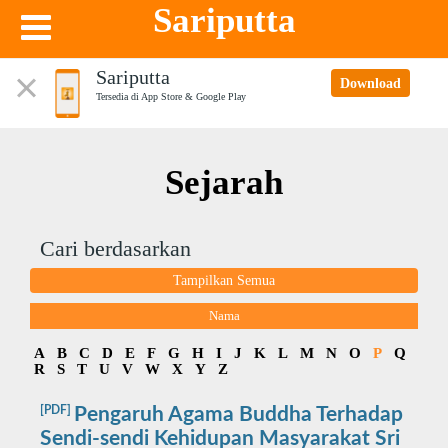
Sariputta
Sariputta
Download
Tersedia di App Store & Google Play
Sejarah
Cari berdasarkan
Tampilkan Semua
Nama
A
B
C
D
E
F
G
H
I
J
K
L
M
N
O
P
Q
R
S
T
U
V
W
X
Y
Z
[PDF]
Pengaruh Agama Buddha Terhadap
Sendi-sendi Kehidupan Masyarakat Sri