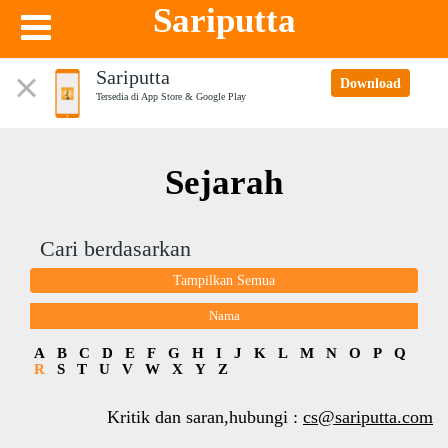
Sariputta
Sariputta
Download
Tersedia di App Store & Google Play
Sejarah
Cari berdasarkan
Tampilkan Semua
Nama
A
B
C
D
E
F
G
H
I
J
K
L
M
N
O
P
Q
R
S
T
U
V
W
X
Y
Z
Kritik dan saran,hubungi :
cs@sariputta.com