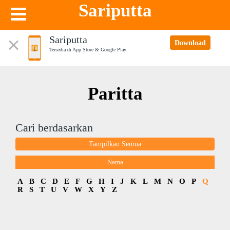
Sariputta
Sariputta
Download
Tersedia di App Store & Google Play
Paritta
Cari berdasarkan
Tampilkan Semua
Nama
A
B
C
D
E
F
G
H
I
J
K
L
M
N
O
P
Q
R
S
T
U
V
W
X
Y
Z