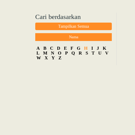
Cari berdasarkan
Tampilkan Semua
Nama
A
B
C
D
E
F
G
H
I
J
K
L
M
N
O
P
Q
R
S
T
U
V
W
X
Y
Z