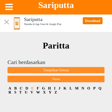
Sariputta
Sariputta
Download
Tersedia di App Store & Google Play
Paritta
Cari berdasarkan
Tampilkan Semua
Nama
A
B
C
D
E
F
G
H
I
J
K
L
M
N
O
P
Q
R
S
T
U
V
W
X
Y
Z