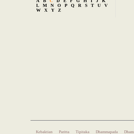
A
B
C
D
E
F
G
H
I
J
K
L
M
N
O
P
Q
R
S
T
U
V
W
X
Y
Z
Kebaktian
Paritta
Tipitaka
Dhammapada
Dham