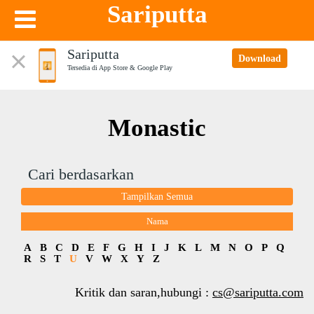
Sariputta
Sariputta
Download
Tersedia di App Store & Google Play
Monastic
Cari berdasarkan
Tampilkan Semua
Nama
A
B
C
D
E
F
G
H
I
J
K
L
M
N
O
P
Q
R
S
T
U
V
W
X
Y
Z
Kritik dan saran,hubungi :
cs@sariputta.com