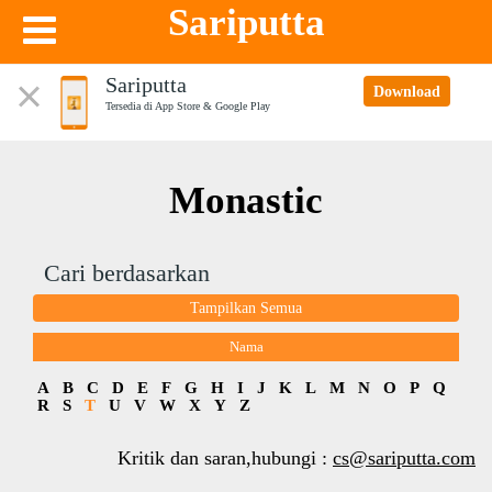
Sariputta
Sariputta
Download
Tersedia di App Store & Google Play
Monastic
Cari berdasarkan
Tampilkan Semua
Nama
A
B
C
D
E
F
G
H
I
J
K
L
M
N
O
P
Q
R
S
T
U
V
W
X
Y
Z
Kritik dan saran,hubungi :
cs@sariputta.com