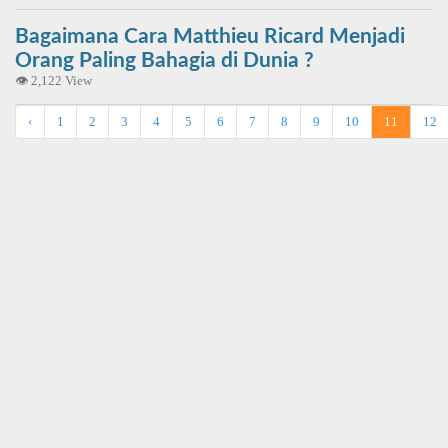
Bagaimana Cara Matthieu Ricard Menjadi
Orang Paling Bahagia di Dunia ?
👁 2,122 View
‹
1
2
3
4
5
6
7
8
9
10
11
12