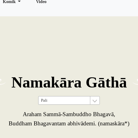
Komik
Video
Namakāra Gāthā
Araham Sammā-Sambuddho Bhagavā,
Buddham Bhagavantam abhivādemi. (namaskāra*)