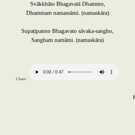
Svākkhāto Bhagavatā Dhammo,
Dhammam namassāmi. (namaskāra)
Supaṭipanno Bhagavato sāvaka-sangho,
Sangham namāmi. (namaskāra)
Chant :