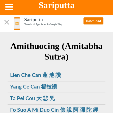
Sariputta
Sariputta
Download
Tersedia di App Store & Google Play
Amithuocing (Amitabha
Sutra)
Lien Che Can 蓮 池 讚
Yang Ce Can 楊枝讚
Ta Pei Cou 大 悲 咒
Fo Suo A Mi Duo Cin 佛 說 阿 彌 陀 經