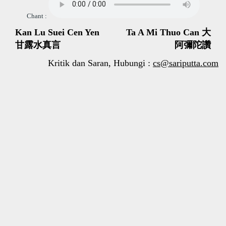
Chant :
Kan Lu Suei Cen Yen
Ta A Mi Thuo Can 大
甘露水真言
阿彌陀讚
Kritik dan Saran, Hubungi :
cs@sariputta.com