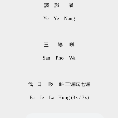
誐 誐 曩
Ye Ye Nang
三 婆 嚩
San Pho Wa
伐 日 啰 斛 三遍或七遍
Fa Je La Hung (3x / 7x)