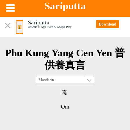
Sariputta
Sariputta
Download
Tersedia di App Store & Google Play
Phu Kung Yang Cen Yen 普
供養真言
唵
Om