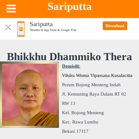
Sariputta
Sariputta
Download
Tersedia di App Store & Google Play
Bhikkhu Dhammiko Thera
Domisili:
Vihāra Wisma Vipassana Kusalacitta
Perum Bojong Menteng Indah
Jl. Kemuning Raya Dalam RT 02
RW 13
Kel. Bojong Menteng
Kec. Rawa Lumbu
Bekasi 17117