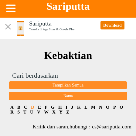
Sariputta
Sariputta
Download
Tersedia di App Store & Google Play
Kebaktian
Cari berdasarkan
Tampilkan Semua
Nama
A
B
C
D
E
F
G
H
I
J
K
L
M
N
O
P
Q
R
S
T
U
V
W
X
Y
Z
Kritik dan saran,hubungi :
cs@sariputta.com