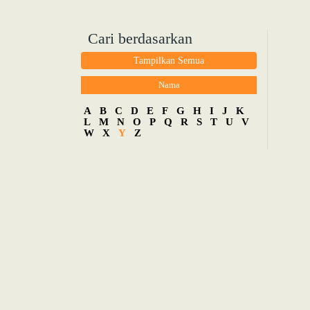
Cari berdasarkan
Tampilkan Semua
Nama
A
B
C
D
E
F
G
H
I
J
K
L
M
N
O
P
Q
R
S
T
U
V
W
X
Y
Z