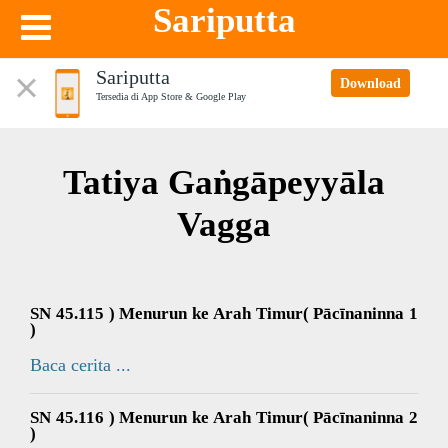
Sariputta
Sariputta
Download
Tersedia di App Store & Google Play
Tatiya Gaṅgāpeyyāla
Vagga
SN 45.115 ) Menurun ke Arah Timur( Pācīnaninna 1
)
Baca cerita ...
SN 45.116 ) Menurun ke Arah Timur( Pācīnaninna 2
)