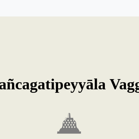
añcagatipeyyāla Vag