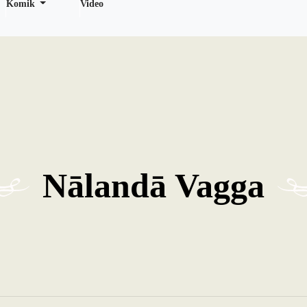
Komik
Video
Nālandā Vagga