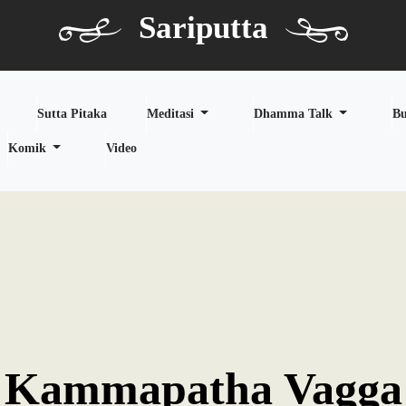
Sariputta
Sutta Pitaka
Meditasi
Dhamma Talk
B
Komik
Video
Kammapatha Vagga