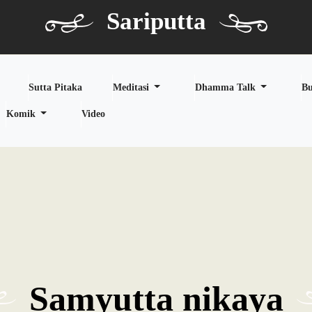
Sariputta
Sutta Pitaka
Meditasi
Dhamma Talk
B
Komik
Video
Samyutta nikaya