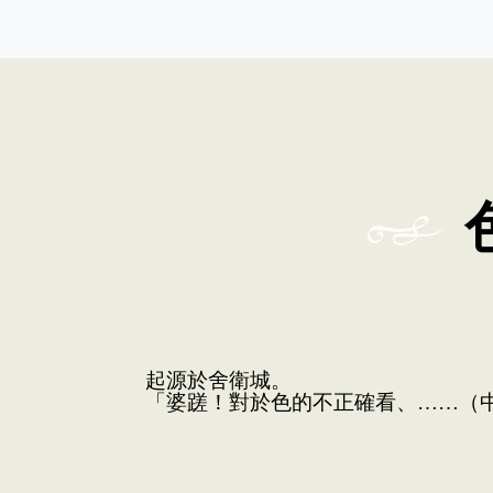
起源於舍衛城。
「婆蹉！對於色的不正確看、……（