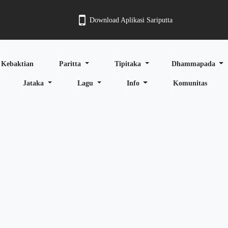
Download Aplikasi Sariputta
Kebaktian
Paritta
Tipitaka
Dhammapada
Jataka
Lagu
Info
Komunitas