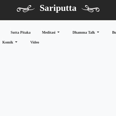
Sariputta
Sutta Pitaka
Meditasi
Dhamma Talk
B
Komik
Video