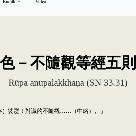
Komik
Video
色－不隨觀等經五
Rūpa anupalakkhaṇa (SN 33.31)
略）婆蹉！對識的不隨觀……（中略）。」