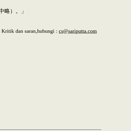
中略）。」
Kritik dan saran,hubungi :
cs@sariputta.com