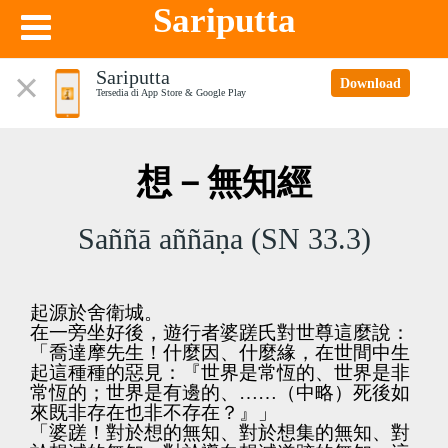
Sariputta
Sariputta
Download
Tersedia di App Store & Google Play
想－無知經
Saññā aññāṇa (SN 33.3)
起源於舍衛城。
在一旁坐好後，遊行者婆蹉氏對世尊這麼說：
「喬達摩先生！什麼因、什麼緣，在世間中生
起這種種的惡見：『世界是常恆的、世界是非
常恆的；世界是有邊的、……（中略）死後如
來既非存在也非不存在？』」
「婆蹉！對於想的無知、對於想集的無知、對