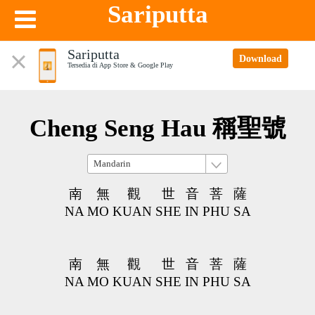
Sariputta
Sariputta
Download
Tersedia di App Store & Google Play
Cheng Seng Hau 稱聖號
南 無 觀 世 音 菩 薩
NA MO KUAN SHE IN PHU SA
南 無 觀 世 音 菩 薩
NA MO KUAN SHE IN PHU SA