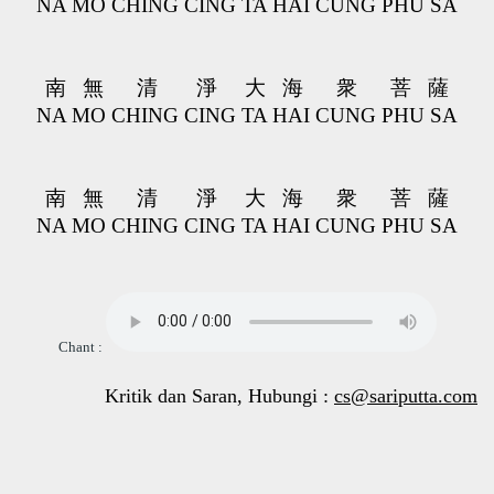
NA MO CHING CING TA HAI CUNG PHU SA
南 無 清 淨 大 海 衆 菩 薩
NA MO CHING CING TA HAI CUNG PHU SA
南 無 清 淨 大 海 衆 菩 薩
NA MO CHING CING TA HAI CUNG PHU SA
Chant :
Kritik dan Saran, Hubungi :
cs@sariputta.com