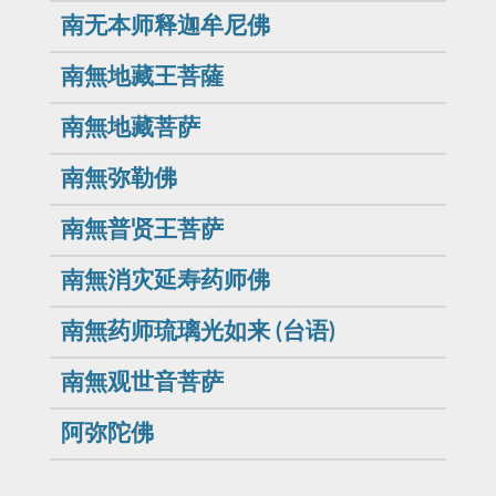
南无本师释迦牟尼佛
南無地藏王菩薩
南無地藏菩萨
南無弥勒佛
南無普贤王菩萨
南無消灾延寿药师佛
南無药师琉璃光如来 (台语)
南無观世音菩萨
阿弥陀佛