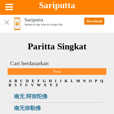
Sariputta
Sariputta
Download
Tersedia di App Store & Google Play
Paritta Singkat
Cari berdasarkan
Nama
A
B
C
D
E
F
G
H
I
J
K
L
M
N
O
P
Q
R
S
T
U
V
W
X
Y
Z
南无 阿弥陀佛
南无弥勒佛