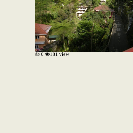
👍 0
181
view