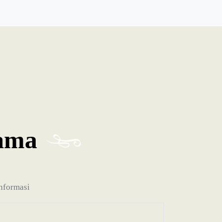
ama
informasi