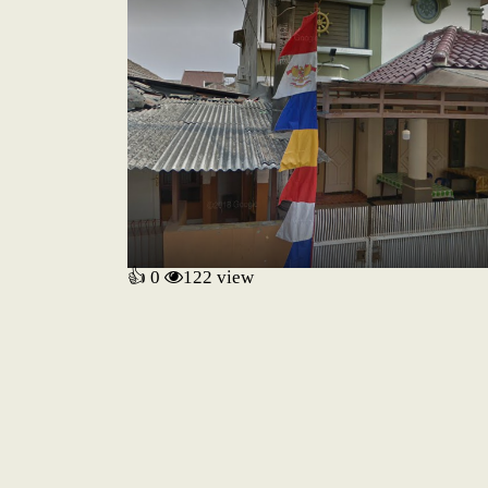
👍 0
122
view