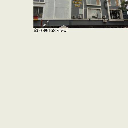
👍 0
168
view