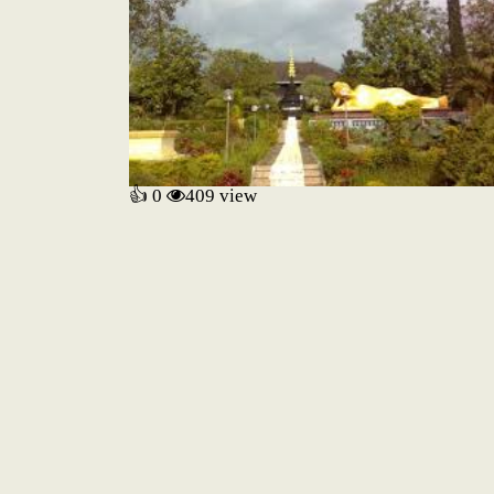
👍 0
409
view