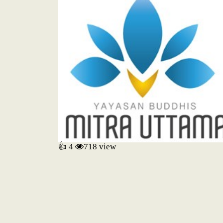
👍 4
718
view