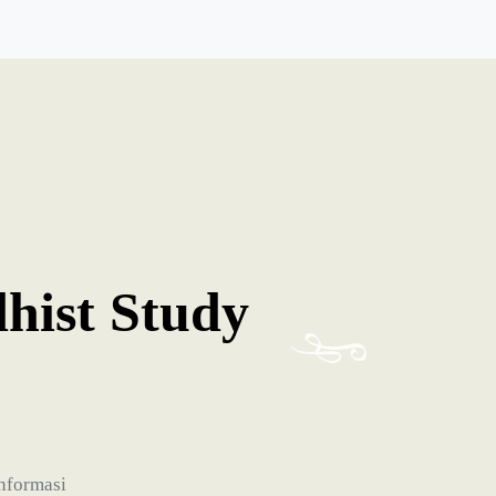
hist Study
informasi