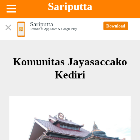
Sariputta
Sariputta
Download
Tersedia di App Store & Google Play
Komunitas Jayasaccako
Kediri