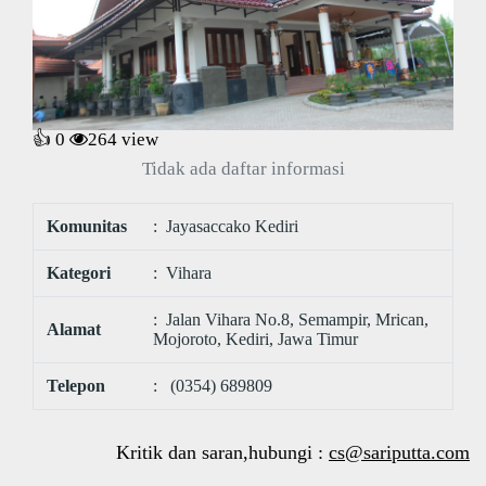
👍 0
264
view
Tidak ada daftar informasi
Komunitas
: Jayasaccako Kediri
Kategori
: Vihara
: Jalan Vihara No.8, Semampir, Mrican,
Alamat
Mojoroto, Kediri, Jawa Timur
Telepon
: (0354) 689809
Kritik dan saran,hubungi :
cs@sariputta.com