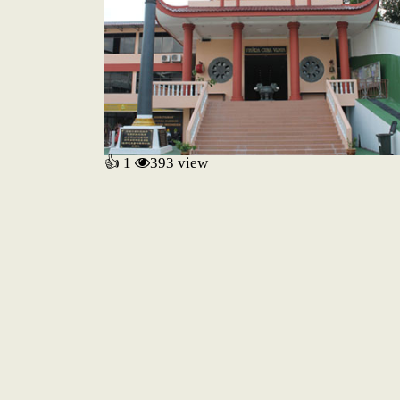
👍 1
393
view