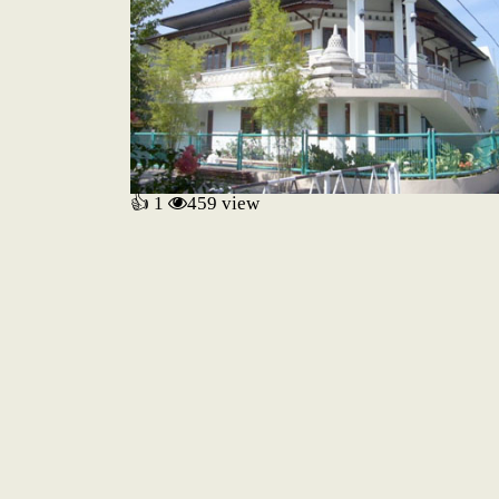
👍 1
459
view