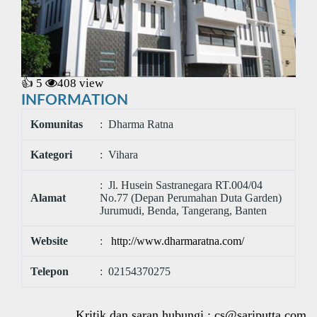
👍 5
408
view
INFORMATION
Komunitas
: Dharma Ratna
Kategori
: Vihara
: Jl. Husein Sastranegara RT.004/04
Alamat
No.77 (Depan Perumahan Duta Garden)
Jurumudi, Benda, Tangerang, Banten
Website
:
http://www.dharmaratna.com/
Telepon
: 02154370275
Kritik dan saran,hubungi :
cs@sariputta.com