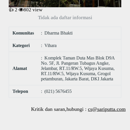
👍 2
802
view
Tidak ada daftar informasi
Komunitas
: Dharma Bhakti
Kategori
: Vihara
: Komplek Taman Duta Mas Blok D9A
No. 5F, Jl. Pangeran Tubagus Angke,
Alamat
Jelambar, RT.11/RW.5, Wijaya Kusuma,
RT.11/RW.5, Wijaya Kusuma, Grogol
petamburan, Jakarta Barat, DKI Jakarta
Telepon
: (021) 5676455
Kritik dan saran,hubungi :
cs@sariputta.com