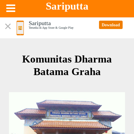
Sariputta
Sariputta
Download
Tersedia di App Store & Google Play
Komunitas Dharma
Batama Graha