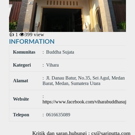
👍 1
399
view
INFORMATION
Komunitas
: Buddha Sujata
Kategori
: Vihara
: Jl. Danau Batur, No.35, Sei Agul, Medan
Alamat
Barat, Medan, Sumatera Utara
:
Website
https://www.facebook.com/viharabuddhasujata/
Telepon
: 0616635089
Kritik dan saran,hubungi :
cs@sariputta.com