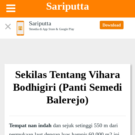
Sariputta
Sariputta
Download
Tersedia di App Store & Google Play
Sekilas Tentang Vihara
Bodhigiri (Panti Semedi
Balerejo)
Tempat nan indah
dan sejuk setinggi 550 m dari
permukaan laut dengan luas hampir 60.000 m2 ini